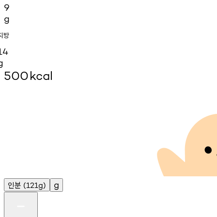
9
g
지방
14
g
500
kcal
인분
g
(121g)