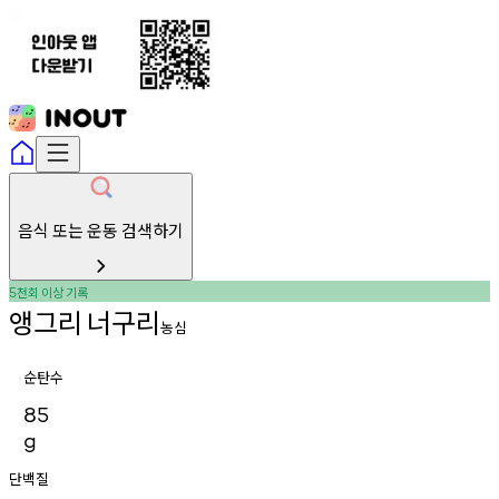
음식 또는 운동 검색하기
천회
이상
기록
5
앵그리
너구리
농심
순탄수
85
g
단백질