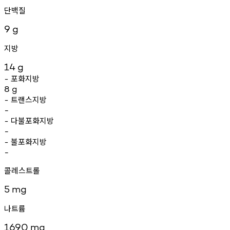
단백질
9
g
지방
14
g
포화지방
-
8
g
트랜스지방
-
-
다불포화지방
-
-
불포화지방
-
-
콜레스트롤
5
mg
나트륨
1690
mg