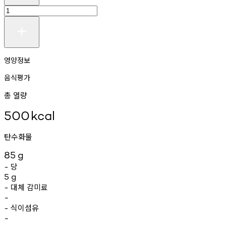
영양정보
음식평가
총 열량
500
kcal
탄수화물
85
g
당
-
5
g
대체
감미료
-
-
식이섬유
-
-