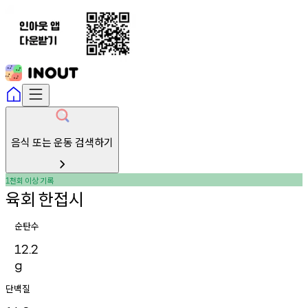
음식 또는 운동 검색하기
천회
이상
기록
1
육회
한접시
순탄수
12.2
g
단백질