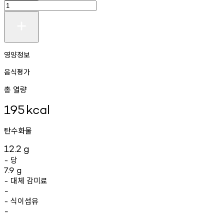
영양정보
음식평가
총 열량
195
kcal
탄수화물
12.2
g
당
-
7.9
g
대체
감미료
-
-
식이섬유
-
-