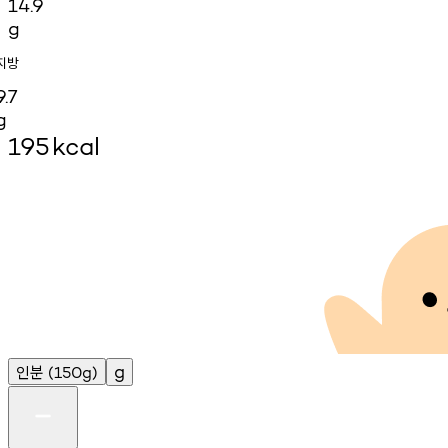
14.9
g
지방
9.7
g
195
kcal
인분
g
(150g)