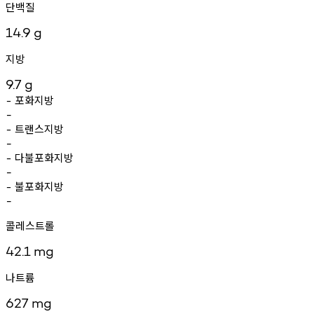
단백질
14.9
g
지방
9.7
g
포화지방
-
-
트랜스지방
-
-
다불포화지방
-
-
불포화지방
-
-
콜레스트롤
42.1
mg
나트륨
627
mg