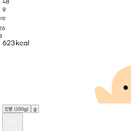
48
g
지방
26
g
623
kcal
인분
g
(150g)