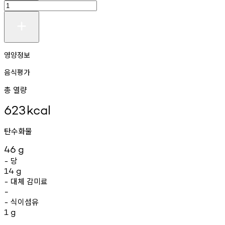
영양정보
음식평가
총 열량
623
kcal
탄수화물
46
g
당
-
14
g
대체
감미료
-
-
식이섬유
-
1
g