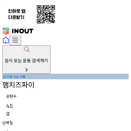
음식 또는 운동 검색하기
회
이상
기록
100
햄치즈파이
순탄수
45
g
단백질