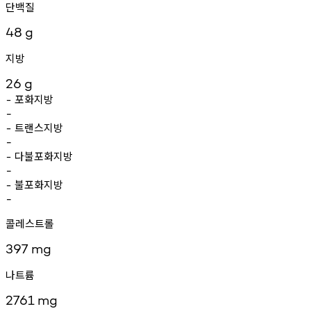
단백질
48
g
지방
26
g
포화지방
-
-
트랜스지방
-
-
다불포화지방
-
-
불포화지방
-
-
콜레스트롤
397
mg
나트륨
2761
mg