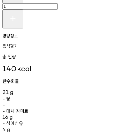
영양정보
음식평가
총 열량
140
kcal
탄수화물
21
g
당
-
-
대체
감미료
-
16
g
식이섬유
-
4
g