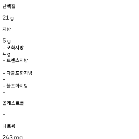
단백질
21
g
지방
5
g
포화지방
-
4
g
트랜스지방
-
-
다불포화지방
-
-
불포화지방
-
-
콜레스트롤
-
나트륨
243
mg