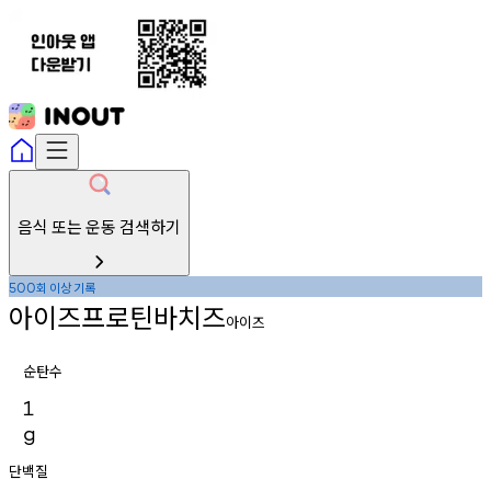
음식 또는 운동 검색하기
회
이상
기록
500
아이즈프로틴바치즈
아이즈
순탄수
1
g
단백질