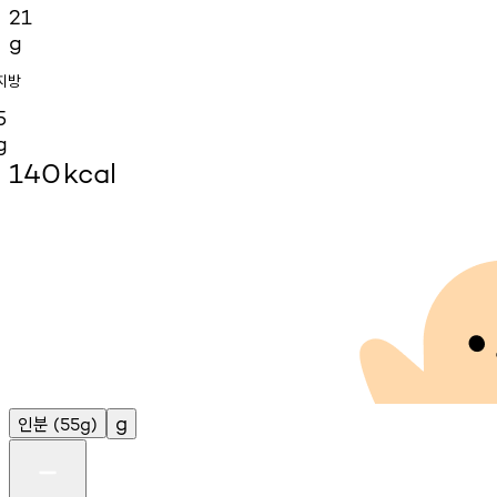
21
g
지방
5
g
140
kcal
인분
g
(55g)