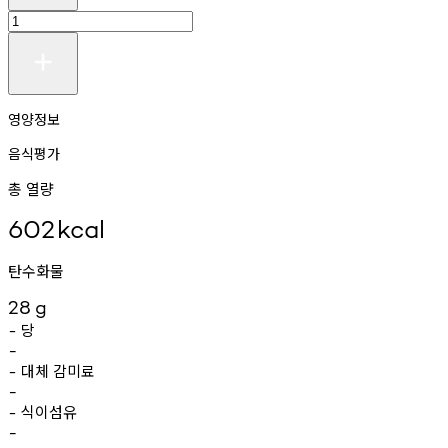
영양정보
음식평가
총 열량
602
kcal
탄수화물
28
g
당
-
-
대체
감미료
-
-
식이섬유
-
-