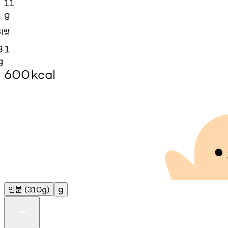
11
g
지방
3.1
g
600
kcal
인분
g
(310g)