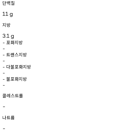
단백질
11
g
지방
3.1
g
포화지방
-
-
트랜스지방
-
-
다불포화지방
-
-
불포화지방
-
-
콜레스트롤
-
나트륨
-