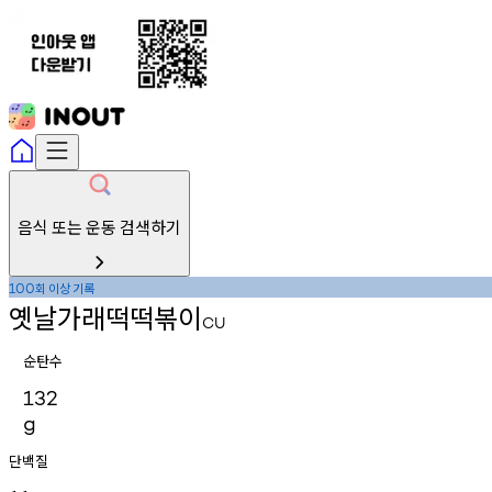
음식 또는 운동 검색하기
회
이상
기록
100
옛날가래떡떡볶이
CU
순탄수
132
g
단백질