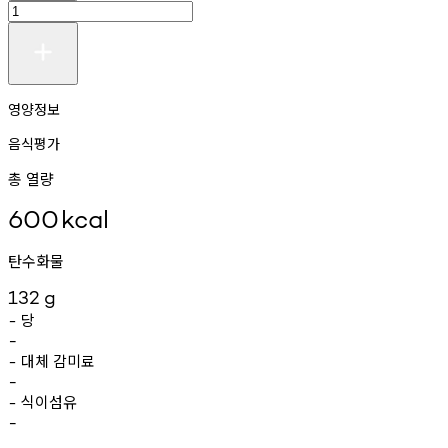
영양정보
음식평가
총 열량
600
kcal
탄수화물
132
g
당
-
-
대체
감미료
-
-
식이섬유
-
-