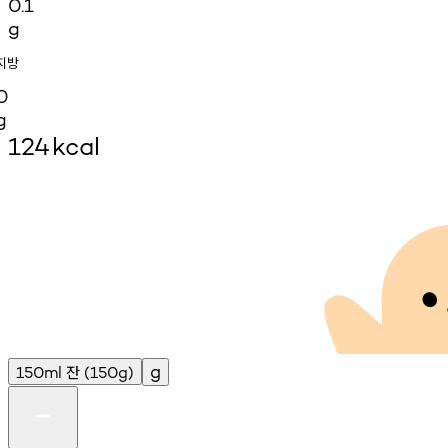
0.1
g
지방
0
g
124
kcal
잔
g
150ml
(150g)