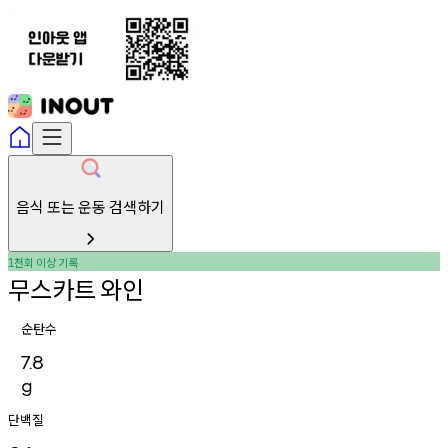
음식 또는 운동 검색하기
천회
이상
기록
1
무스카트
와인
순탄수
7.8
g
단백질