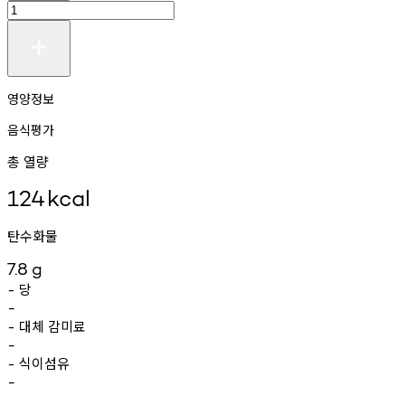
영양정보
음식평가
총 열량
124
kcal
탄수화물
7.8
g
당
-
-
대체
감미료
-
-
식이섬유
-
-