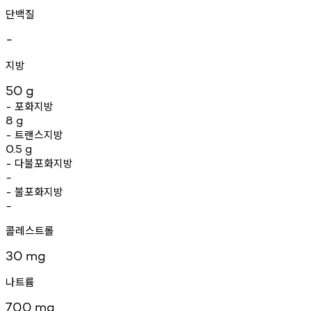
단백질
-
지방
50
g
포화지방
-
8
g
트랜스지방
-
0.5
g
다불포화지방
-
-
불포화지방
-
-
콜레스트롤
30
mg
나트륨
700
mg