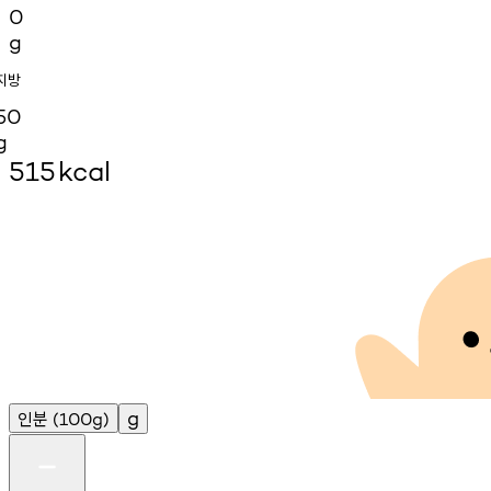
0
g
지방
50
g
515
kcal
인분
g
(100g)