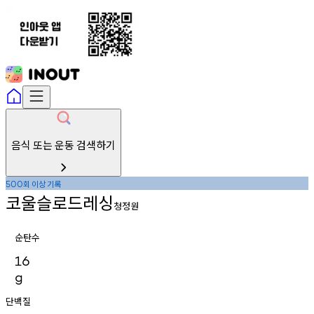
음식 또는 운동 검색하기
회
이상
기록
500
코울슬로드레싱
청정원
순탄수
16
g
단백질