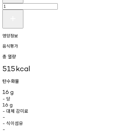
영양정보
음식평가
총 열량
515
kcal
탄수화물
16
g
당
-
16
g
대체
감미료
-
-
식이섬유
-
-