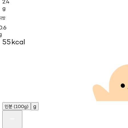
2.4
g
지방
0.6
g
55
kcal
인분
g
(100g)