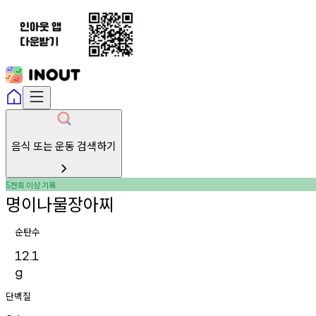
음식 또는 운동 검색하기
천회
이상
기록
5
명이나물장아찌
순탄수
12.1
g
단백질