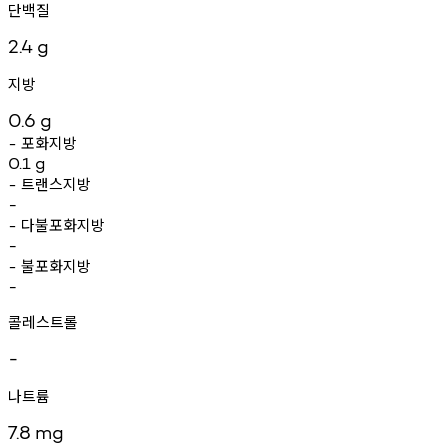
단백질
2.4
g
지방
0.6
g
포화지방
-
0.1
g
트랜스지방
-
-
다불포화지방
-
-
불포화지방
-
-
콜레스트롤
-
나트륨
7.8
mg