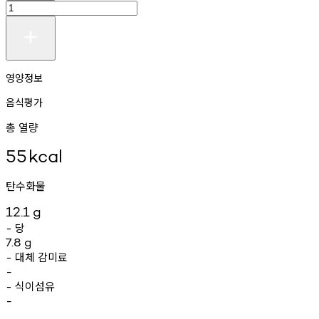
영양정보
음식평가
총 열량
55
kcal
탄수화물
12.1
g
당
-
7.8
g
대체
감미료
-
-
식이섬유
-
-