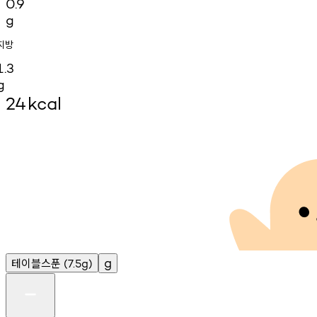
0.9
g
지방
1.3
g
24
kcal
테이블스푼
g
(7.5g)