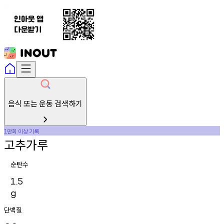
음식 또는 운동 검색하기
만회
이상
기록
1
고추가루
순탄수
1.5
g
단백질