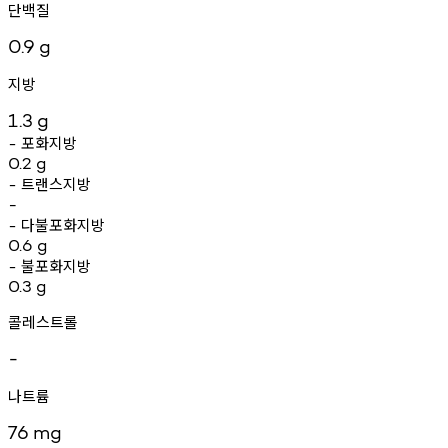
단백질
0.9
g
지방
1.3
g
포화지방
-
0.2
g
트랜스지방
-
-
다불포화지방
-
0.6
g
불포화지방
-
0.3
g
콜레스트롤
-
나트륨
76
mg