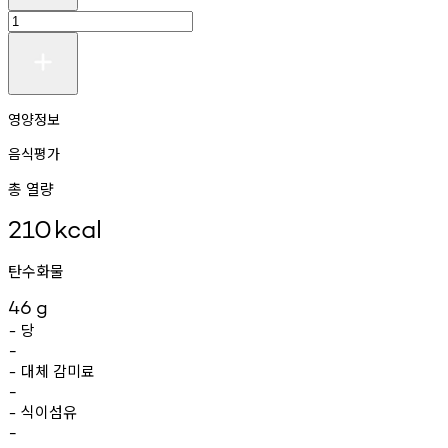
영양정보
음식평가
총 열량
210
kcal
탄수화물
46
g
당
-
-
대체
감미료
-
-
식이섬유
-
-