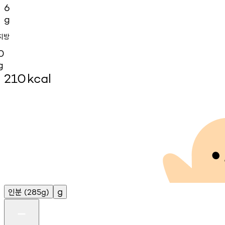
6
g
지방
0
g
210
kcal
인분
g
(285g)