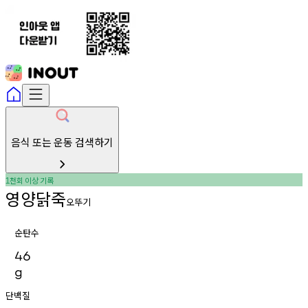
음식 또는 운동 검색하기
천회
이상
기록
1
영양닭죽
오뚜기
순탄수
46
g
단백질