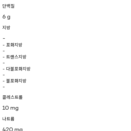
단백질
6
g
지방
-
포화지방
-
-
트랜스지방
-
-
다불포화지방
-
-
불포화지방
-
-
콜레스트롤
10
mg
나트륨
420
mg