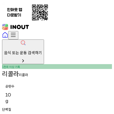
음식 또는 운동 검색하기
천회
이상
기록
1
리콜라
리콜라
순탄수
10
g
단백질