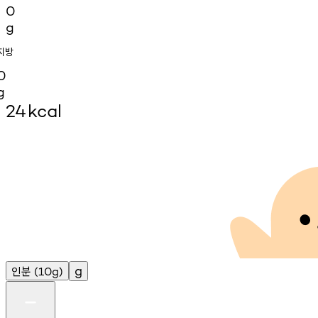
0
g
지방
0
g
24
kcal
인분
g
(10g)