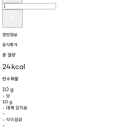
영양정보
음식평가
총 열량
24
kcal
탄수화물
10
g
당
-
10
g
대체
감미료
-
-
식이섬유
-
-