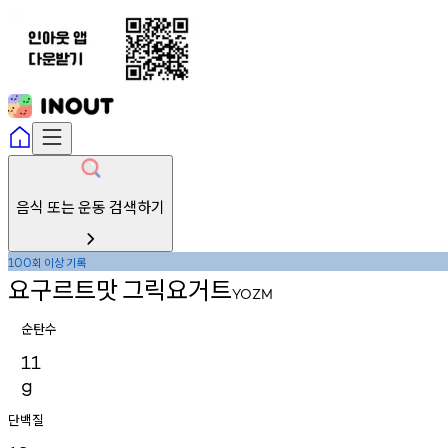
음식 또는 운동 검색하기
회
이상
기록
100
요구르트맛
그릭요거트
YOZM
순탄수
11
g
단백질