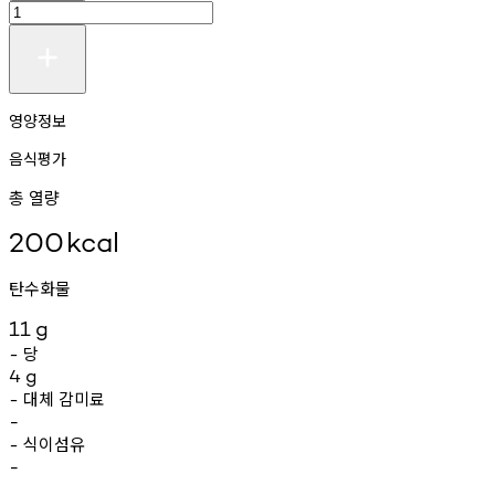
영양정보
음식평가
총 열량
200
kcal
탄수화물
11
g
당
-
4
g
대체
감미료
-
-
식이섬유
-
-