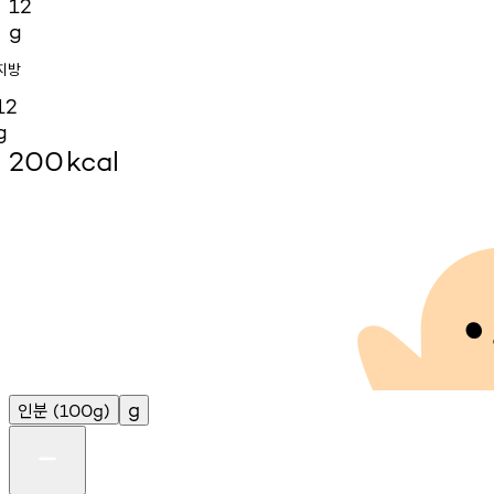
12
g
지방
12
g
200
kcal
인분
g
(100g)