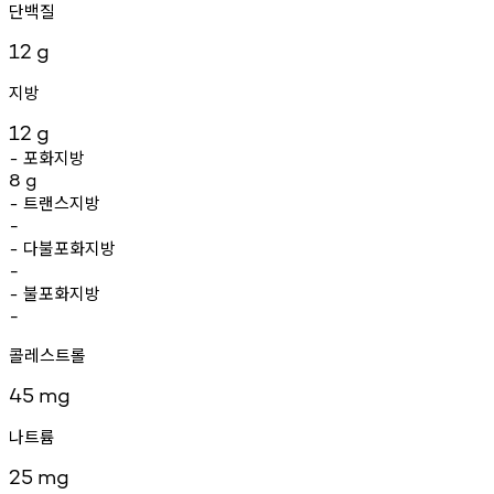
단백질
12
g
지방
12
g
포화지방
-
8
g
트랜스지방
-
-
다불포화지방
-
-
불포화지방
-
-
콜레스트롤
45
mg
나트륨
25
mg