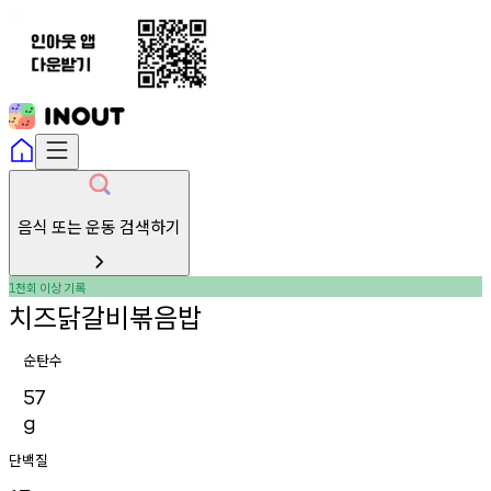
음식 또는 운동 검색하기
천회
이상
기록
1
치즈닭갈비볶음밥
순탄수
57
g
단백질