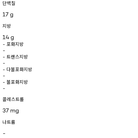
단백질
17
g
지방
14
g
포화지방
-
-
트랜스지방
-
-
다불포화지방
-
-
불포화지방
-
-
콜레스트롤
37
mg
나트륨
-