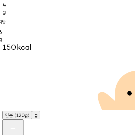
4
g
지방
6
g
150
kcal
인분
g
(120g)