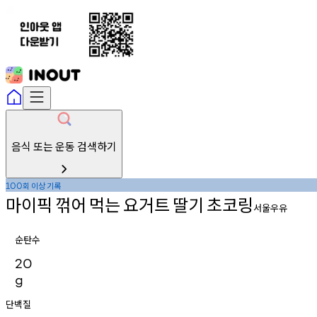
음식 또는 운동 검색하기
회
이상
기록
100
마이픽
꺾어
먹는
요거트
딸기
초코링
서울우유
순탄수
20
g
단백질