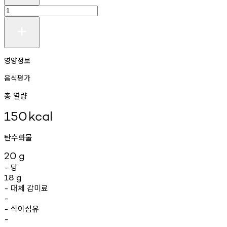
영양정보
음식평가
총 열량
150
kcal
탄수화물
20
g
당
-
18
g
대체
감미료
-
-
식이섬유
-
-