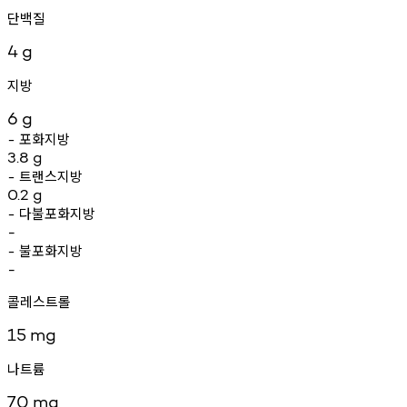
단백질
4
g
지방
6
g
포화지방
-
3.8
g
트랜스지방
-
0.2
g
다불포화지방
-
-
불포화지방
-
-
콜레스트롤
15
mg
나트륨
70
mg