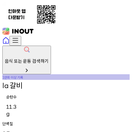
음식 또는 운동 검색하기
만회
이상
기록
1
갈비
la
순탄수
11.3
g
단백질