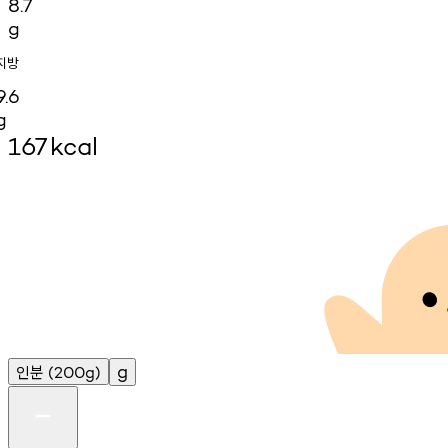
8.7
g
지방
9.6
g
167
kcal
인분
g
(200g)