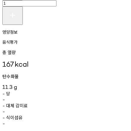
영양정보
음식평가
총 열량
167
kcal
탄수화물
11.3
g
당
-
-
대체
감미료
-
-
식이섬유
-
-