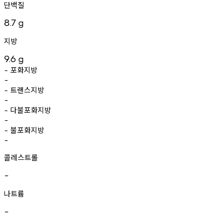
단백질
8.7
g
지방
9.6
g
포화지방
-
-
트랜스지방
-
-
다불포화지방
-
-
불포화지방
-
-
콜레스트롤
-
나트륨
-