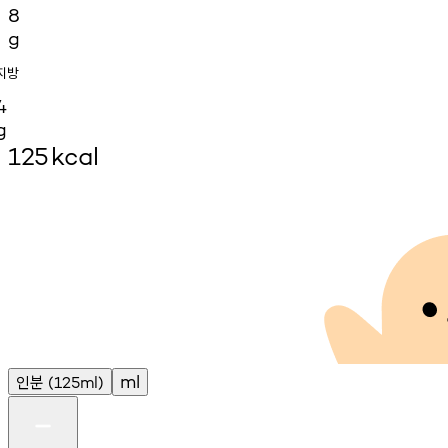
8
g
지방
4
g
125
kcal
인분
ml
(125ml)