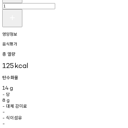
영양정보
음식평가
총 열량
125
kcal
탄수화물
14
g
당
-
8
g
대체
감미료
-
-
식이섬유
-
-