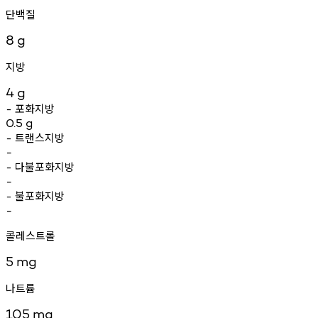
단백질
8
g
지방
4
g
포화지방
-
0.5
g
트랜스지방
-
-
다불포화지방
-
-
불포화지방
-
-
콜레스트롤
5
mg
나트륨
105
mg