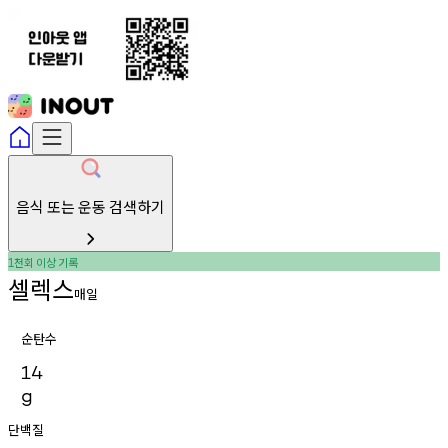
음식 또는 운동 검색하기
천회
이상
기록
1
셀렉스
매일
순탄수
14
g
단백질