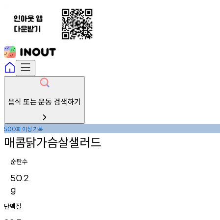
음식 또는 운동 검색하기
회
이상
기록
500
매콤닭가슴살샐러드
순탄수
50.2
g
단백질