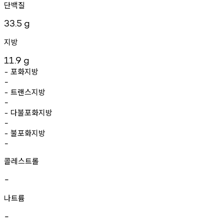
단백질
33.5
g
지방
11.9
g
포화지방
-
-
트랜스지방
-
-
다불포화지방
-
-
불포화지방
-
-
콜레스트롤
-
나트륨
-