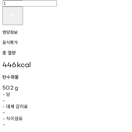
영양정보
음식평가
총 열량
446
kcal
탄수화물
50.2
g
당
-
-
대체
감미료
-
-
식이섬유
-
-