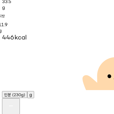
33.5
g
지방
11.9
g
446
kcal
인분
g
(230g)