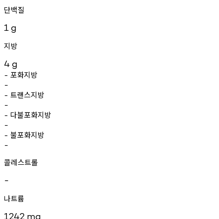
단백질
1
g
지방
4
g
포화지방
-
-
트랜스지방
-
-
다불포화지방
-
-
불포화지방
-
-
콜레스트롤
-
나트륨
1242
mg