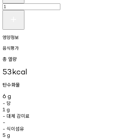
영양정보
음식평가
총 열량
53
kcal
탄수화물
6
g
당
-
1
g
대체
감미료
-
-
식이섬유
-
5
g