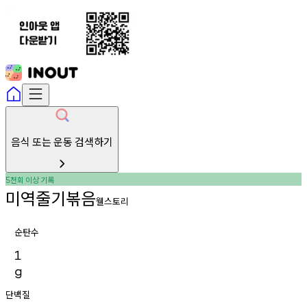
음식 또는 운동 검색하기
천회
이상
기록
5
미역줄기볶음
웰스토리
순탄수
1
g
단백질