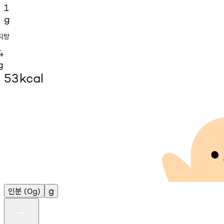
1
g
지방
4
g
53
kcal
인분
g
(0g)