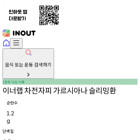
음식 또는 운동 검색하기
천회
이상
기록
1
이너랩
차전자피
가르시아나
슬리밍환
순탄수
1.2
g
단백질