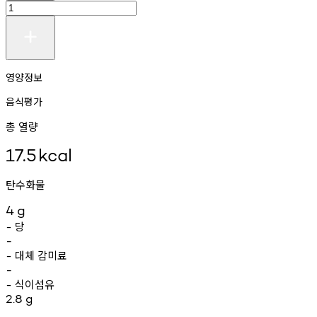
영양정보
음식평가
총 열량
17.5
kcal
탄수화물
4
g
당
-
-
대체
감미료
-
-
식이섬유
-
2.8
g