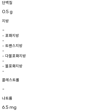
단백질
0.5
g
지방
-
포화지방
-
-
트랜스지방
-
-
다불포화지방
-
-
불포화지방
-
-
콜레스트롤
-
나트륨
6.5
mg