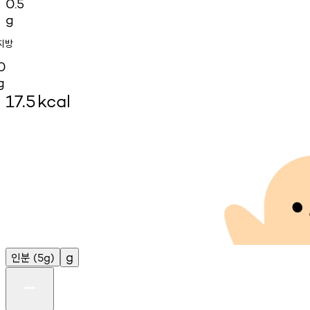
0.5
g
지방
0
g
17.5
kcal
인분
g
(5g)