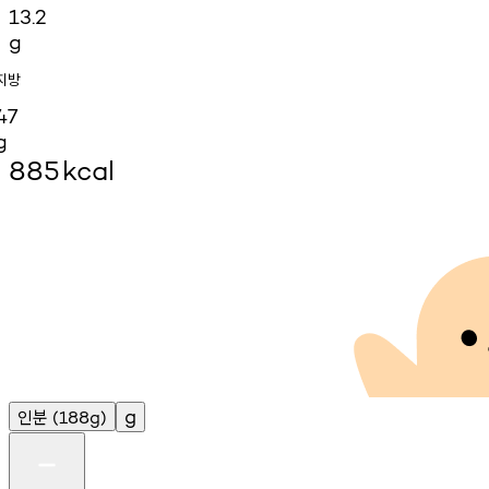
13.2
g
지방
47
g
885
kcal
인분
g
(188g)