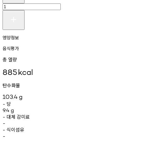
영양정보
음식평가
총 열량
885
kcal
탄수화물
103.4
g
당
-
9.4
g
대체
감미료
-
-
식이섬유
-
-