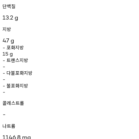
단백질
13.2
g
지방
47
g
포화지방
-
15
g
트랜스지방
-
-
다불포화지방
-
-
불포화지방
-
-
콜레스트롤
-
나트륨
1146.8
mg