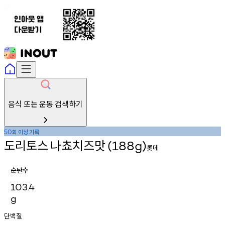
음식 또는 운동 검색하기
회
이상
기록
50
도리토스
나쵸치즈맛
(188g)
롯데
순탄수
103.4
g
단백질