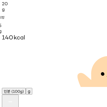
20
g
지방
5
g
140
kcal
인분
g
(100g)