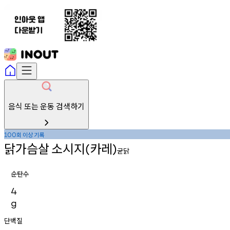
음식 또는 운동 검색하기
회
이상
기록
100
닭가슴살
소시지
카레
(
)
굳닭
순탄수
4
g
단백질