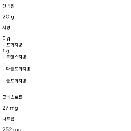
단백질
20
g
지방
5
g
포화지방
-
1
g
트랜스지방
-
-
다불포화지방
-
-
불포화지방
-
-
콜레스트롤
27
mg
나트륨
252
mg