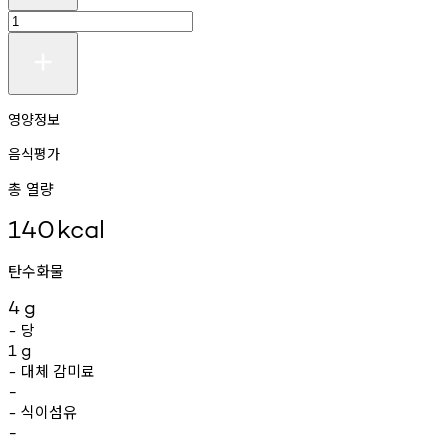
영양정보
음식평가
총 열량
140
kcal
탄수화물
4
g
당
-
1
g
대체
감미료
-
-
식이섬유
-
-