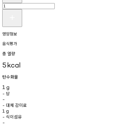
영양정보
음식평가
총 열량
5
kcal
탄수화물
1
g
당
-
-
대체
감미료
-
1
g
식이섬유
-
-