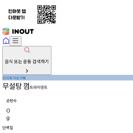
음식 또는 운동 검색하기
회
이상
기록
100
무설탕
껌
트라이덴트
순탄수
0
g
단백질