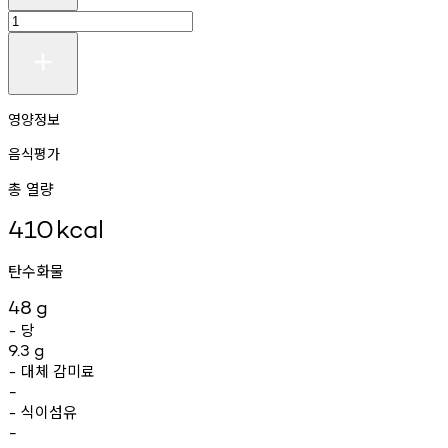
영양정보
음식평가
총 열량
410
kcal
탄수화물
48
g
당
-
9.3
g
대체
감미료
-
-
식이섬유
-
-