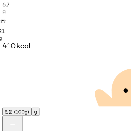
6.7
g
지방
21
g
410
kcal
인분
g
(100g)