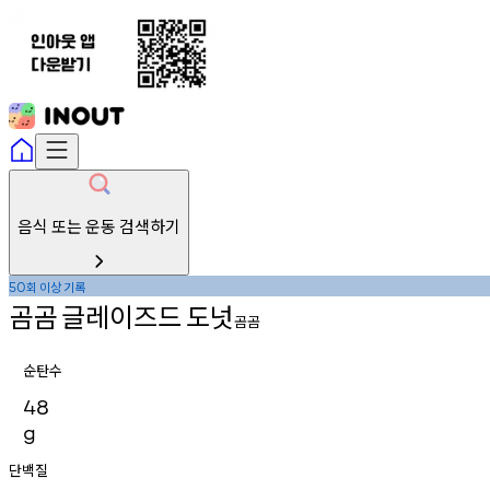
음식 또는 운동 검색하기
회
이상
기록
50
곰곰
글레이즈드
도넛
곰곰
순탄수
48
g
단백질