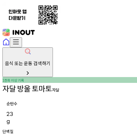
음식 또는 운동 검색하기
천회
이상
기록
1
자달
방울
토마토
자달
순탄수
23
g
단백질