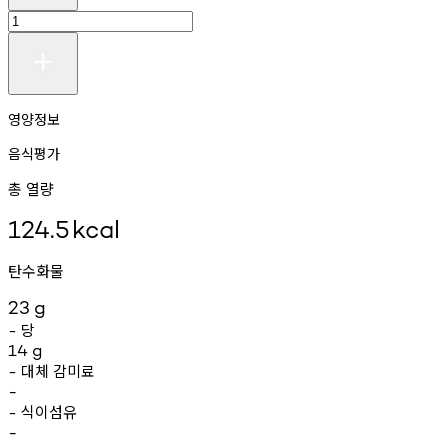
영양정보
음식평가
총 열량
124.5
kcal
탄수화물
23
g
당
-
14
g
대체
감미료
-
-
식이섬유
-
-