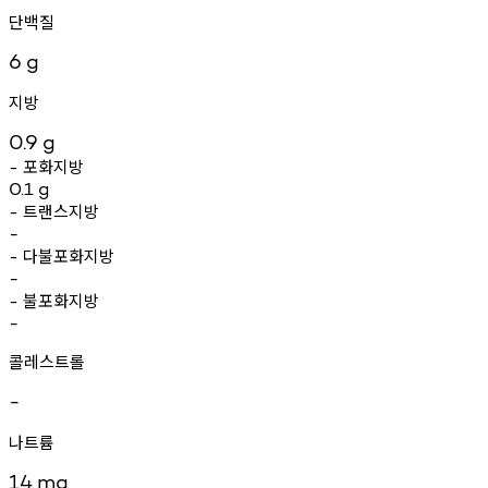
단백질
6
g
지방
0.9
g
포화지방
-
0.1
g
트랜스지방
-
-
다불포화지방
-
-
불포화지방
-
-
콜레스트롤
-
나트륨
14
mg