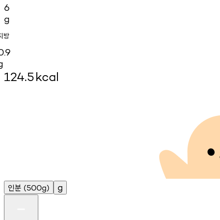
6
g
지방
0.9
g
124.5
kcal
인분
g
(500g)