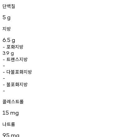
단백질
5
g
지방
6.5
g
포화지방
-
3.9
g
트랜스지방
-
-
다불포화지방
-
-
불포화지방
-
-
콜레스트롤
15
mg
나트륨
95
mg