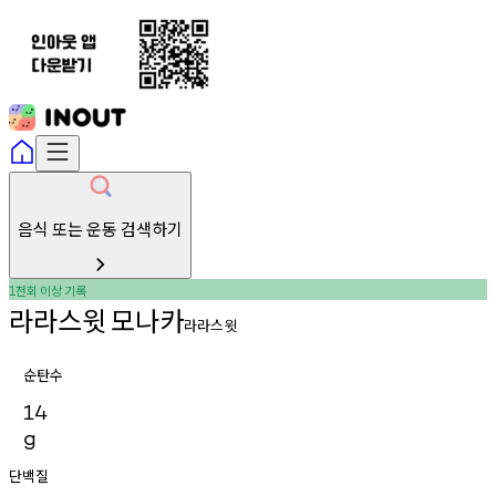
음식 또는 운동 검색하기
천회
이상
기록
1
라라스윗
모나카
라라스윗
순탄수
14
g
단백질