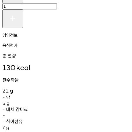
영양정보
음식평가
총 열량
130
kcal
탄수화물
21
g
당
-
5
g
대체
감미료
-
-
식이섬유
-
7
g