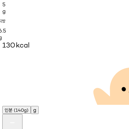
5
g
지방
6.5
g
130
kcal
인분
g
(140g)