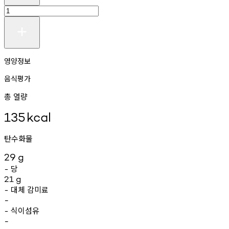
영양정보
음식평가
총 열량
135
kcal
탄수화물
29
g
당
-
21
g
대체
감미료
-
-
식이섬유
-
-