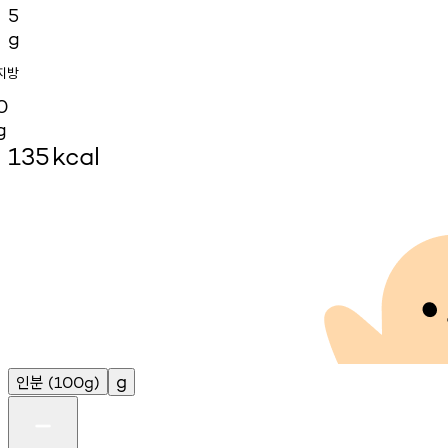
5
g
지방
0
g
135
kcal
인분
g
(100g)