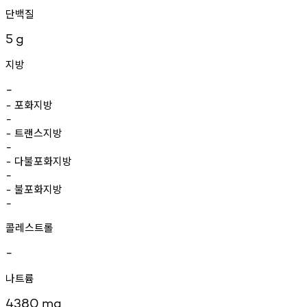
단백질
5
g
지방
-
포화지방
-
-
트랜스지방
-
-
다불포화지방
-
-
불포화지방
-
-
콜레스트롤
-
나트륨
4380
mg