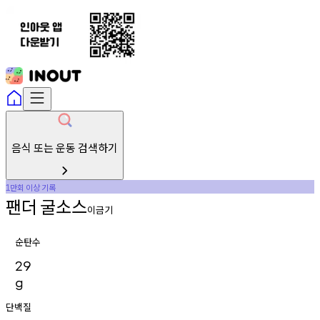
음식 또는 운동 검색하기
만회
이상
기록
1
팬더
굴소스
이금기
순탄수
29
g
단백질