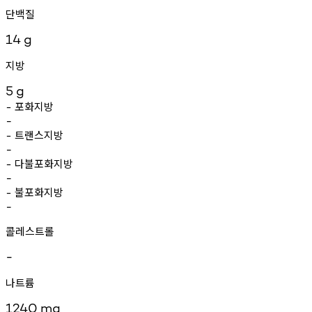
단백질
14
g
지방
5
g
포화지방
-
-
트랜스지방
-
-
다불포화지방
-
-
불포화지방
-
-
콜레스트롤
-
나트륨
1240
mg