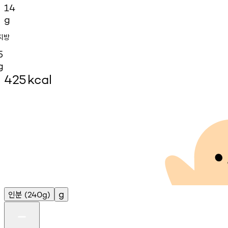
14
g
지방
5
g
425
kcal
인분
g
(240g)