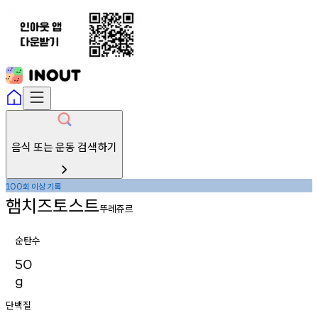
음식 또는 운동 검색하기
회
이상
기록
100
햄치즈토스트
뚜레쥬르
순탄수
50
g
단백질