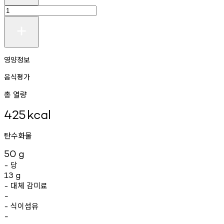
영양정보
음식평가
총 열량
425
kcal
탄수화물
50
g
당
-
13
g
대체
감미료
-
-
식이섬유
-
-