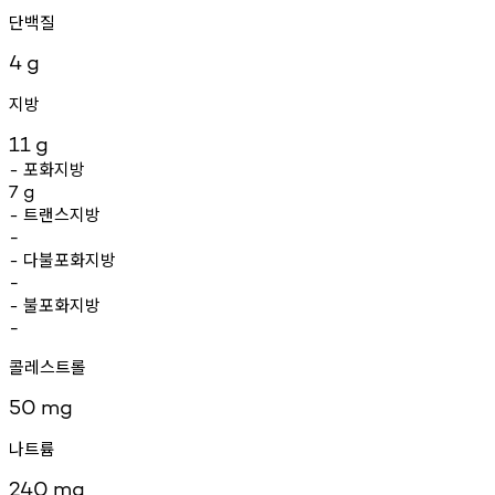
단백질
4
g
지방
11
g
포화지방
-
7
g
트랜스지방
-
-
다불포화지방
-
-
불포화지방
-
-
콜레스트롤
50
mg
나트륨
240
mg