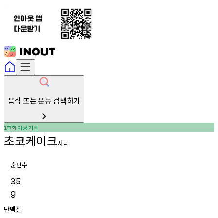
음식 또는 운동 검색하기
천회
이상
기록
1
초코케이크
샤니
순탄수
35
g
단백질