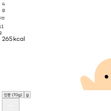
4
g
지방
11
g
265
kcal
인분
g
(70g)