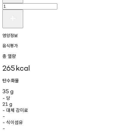
영양정보
음식평가
총 열량
265
kcal
탄수화물
35
g
당
-
21
g
대체
감미료
-
-
식이섬유
-
-