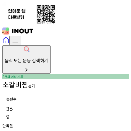
음식 또는 운동 검색하기
천회
이상
기록
5
소갈비찜
본가
순탄수
36
g
단백질