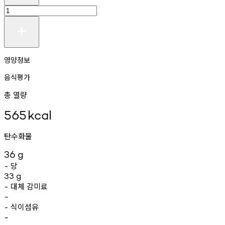
영양정보
음식평가
총 열량
565
kcal
탄수화물
36
g
당
-
33
g
대체
감미료
-
-
식이섬유
-
-