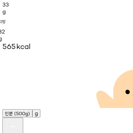
33
g
지방
32
g
565
kcal
인분
g
(500g)