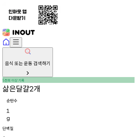
음식 또는 운동 검색하기
천회
이상
기록
5
삶은달걀
개
2
순탄수
1
g
단백질