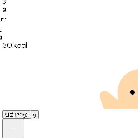
3
g
지방
1
g
30
kcal
인분
g
(30g)