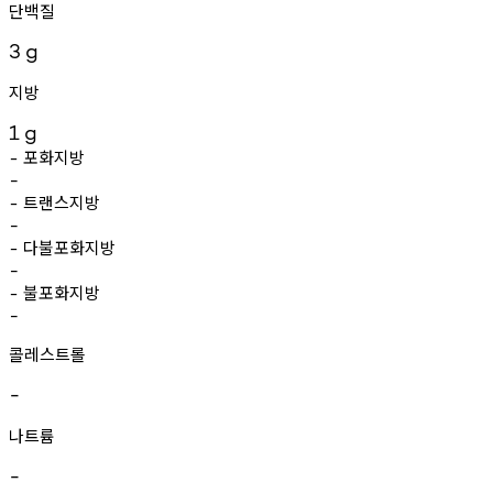
단백질
3
g
지방
1
g
포화지방
-
-
트랜스지방
-
-
다불포화지방
-
-
불포화지방
-
-
콜레스트롤
-
나트륨
-