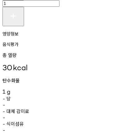
영양정보
음식평가
총 열량
30
kcal
탄수화물
1
g
당
-
-
대체
감미료
-
-
식이섬유
-
-