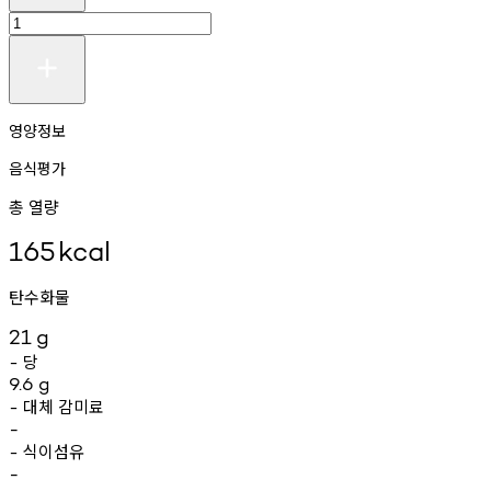
영양정보
음식평가
총 열량
165
kcal
탄수화물
21
g
당
-
9.6
g
대체
감미료
-
-
식이섬유
-
-