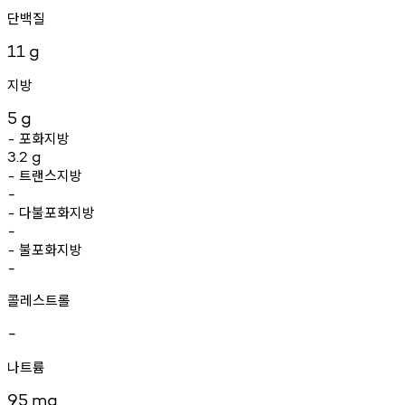
단백질
11
g
지방
5
g
포화지방
-
3.2
g
트랜스지방
-
-
다불포화지방
-
-
불포화지방
-
-
콜레스트롤
-
나트륨
95
mg