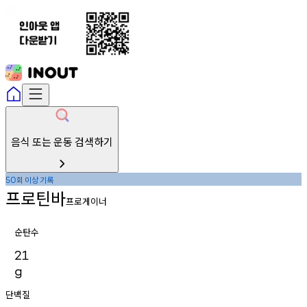
음식 또는 운동 검색하기
회
이상
기록
50
프로틴바
프로게이너
순탄수
21
g
단백질