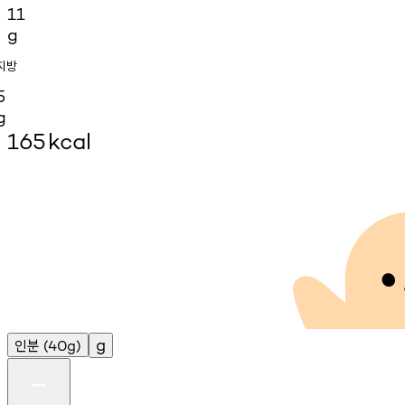
11
g
지방
5
g
165
kcal
인분
g
(40g)