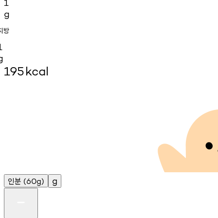
1
g
지방
1
g
195
kcal
인분
g
(60g)