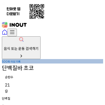
음식 또는 운동 검색하기
회
이상
기록
500
단백질바
초코
순탄수
21
g
단백질