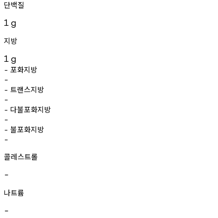
단백질
1
g
지방
1
g
포화지방
-
-
트랜스지방
-
-
다불포화지방
-
-
불포화지방
-
-
콜레스트롤
-
나트륨
-