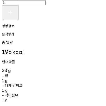
영양정보
음식평가
총 열량
195
kcal
탄수화물
23
g
당
-
1
g
대체
감미료
-
1
g
식이섬유
-
1
g