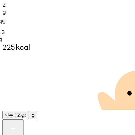
2
g
지방
13
g
225
kcal
인분
g
(55g)