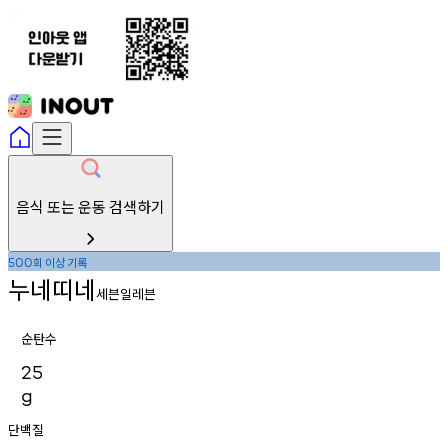
음식 또는 운동 검색하기
회
이상
기록
500
누네띠네
세븐일레븐
순탄수
25
g
단백질