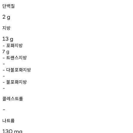
단백질
2
g
지방
13
g
포화지방
-
7
g
트랜스지방
-
-
다불포화지방
-
-
불포화지방
-
-
콜레스트롤
-
나트륨
130
mg