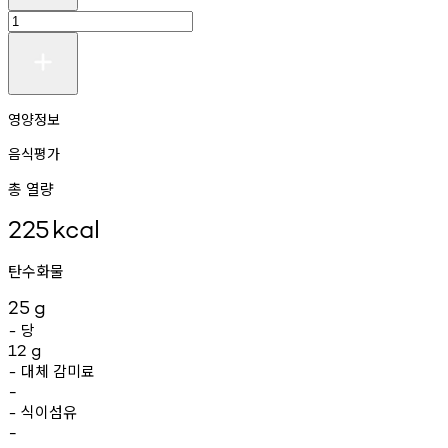
영양정보
음식평가
총 열량
225
kcal
탄수화물
25
g
당
-
12
g
대체
감미료
-
-
식이섬유
-
-