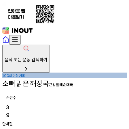
음식 또는 운동 검색하기
회
이상
기록
100
소뼈
맑은
해장국
큰맘할매순대국
순탄수
3
g
단백질