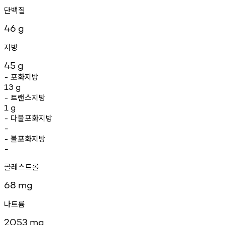
단백질
46
g
지방
45
g
포화지방
-
13
g
트랜스지방
-
1
g
다불포화지방
-
-
불포화지방
-
-
콜레스트롤
68
mg
나트륨
2053
mg