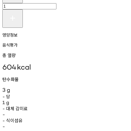
영양정보
음식평가
총 열량
604
kcal
탄수화물
3
g
당
-
1
g
대체
감미료
-
-
식이섬유
-
-