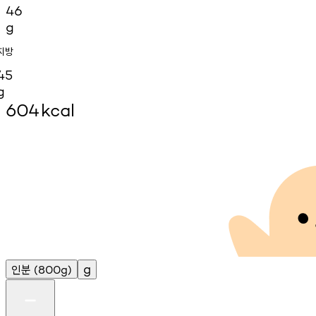
46
g
지방
45
g
604
kcal
인분
g
(800g)