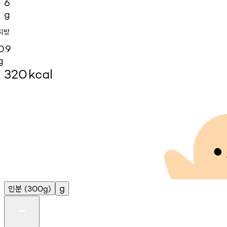
6
g
지방
0.9
g
320
kcal
인분
g
(300g)