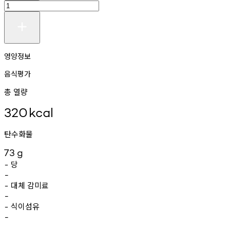
영양정보
음식평가
총 열량
320
kcal
탄수화물
73
g
당
-
-
대체
감미료
-
-
식이섬유
-
-