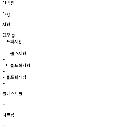
단백질
6
g
지방
0.9
g
포화지방
-
-
트랜스지방
-
-
다불포화지방
-
-
불포화지방
-
-
콜레스트롤
-
나트륨
-