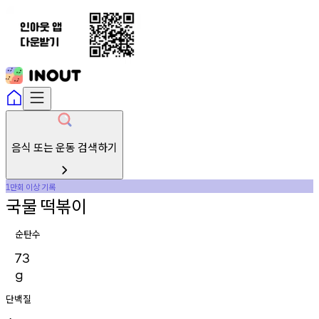
음식 또는 운동 검색하기
만회
이상
기록
1
국물
떡볶이
순탄수
73
g
단백질