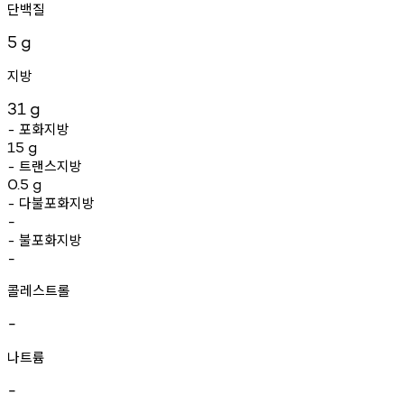
단백질
5
g
지방
31
g
포화지방
-
15
g
트랜스지방
-
0.5
g
다불포화지방
-
-
불포화지방
-
-
콜레스트롤
-
나트륨
-