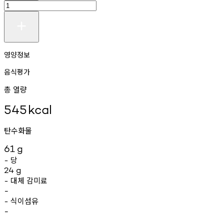
영양정보
음식평가
총 열량
545
kcal
탄수화물
61
g
당
-
24
g
대체
감미료
-
-
식이섬유
-
-