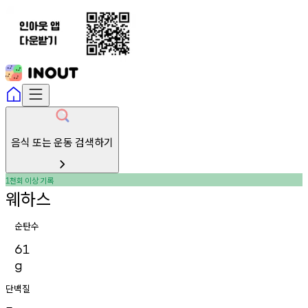
음식 또는 운동 검색하기
천회
이상
기록
1
웨하스
순탄수
61
g
단백질