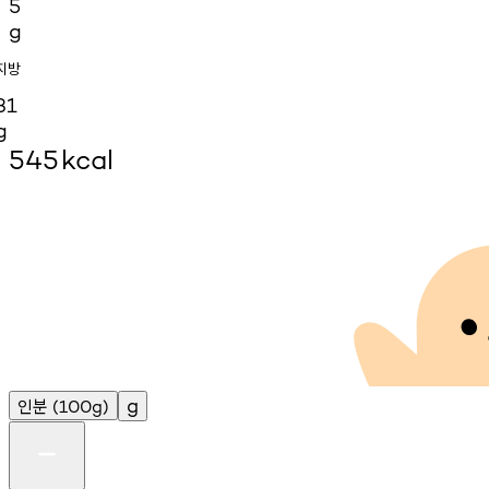
5
g
지방
31
g
545
kcal
인분
g
(100g)