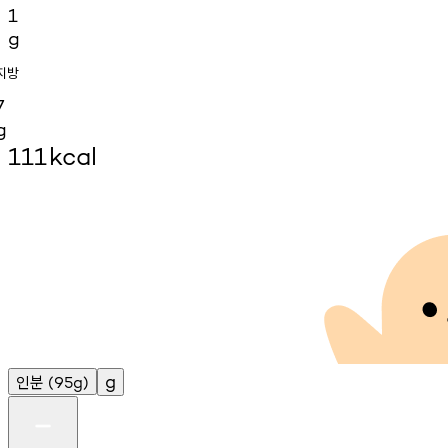
1
g
지방
7
g
111
kcal
인분
g
(95g)