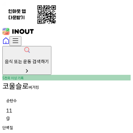
음식 또는 운동 검색하기
천회
이상
기록
5
코울슬로
버거킹
순탄수
11
g
단백질