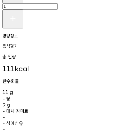
영양정보
음식평가
총 열량
111
kcal
탄수화물
11
g
당
-
9
g
대체
감미료
-
-
식이섬유
-
-