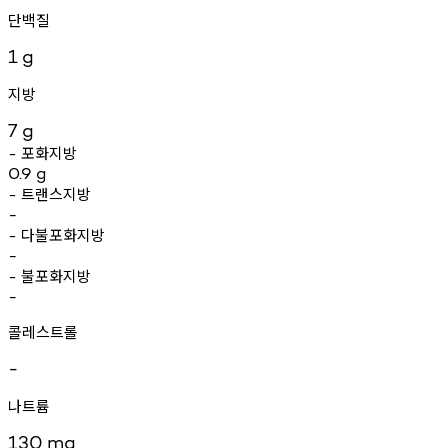
단백질
1
g
지방
7
g
포화지방
-
0.9
g
트랜스지방
-
-
다불포화지방
-
-
불포화지방
-
-
콜레스트롤
-
나트륨
130
mg