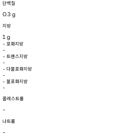
단백질
0.3
g
지방
1
g
포화지방
-
-
트랜스지방
-
-
다불포화지방
-
-
불포화지방
-
-
콜레스트롤
-
나트륨
-