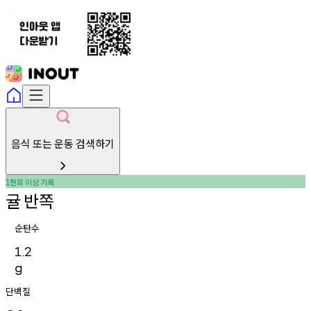
음식 또는 운동 검색하기
천회
이상
기록
1
귤
반쪽
순탄수
1.2
g
단백질