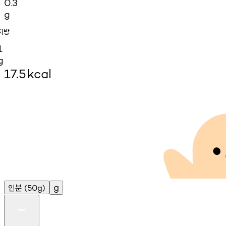
0.3
g
지방
1
g
17.5
kcal
인분
g
(50g)