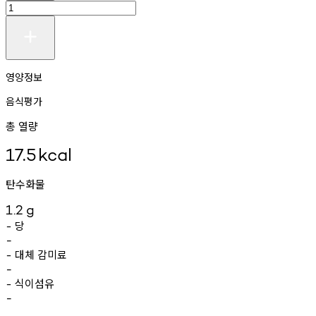
영양정보
음식평가
총 열량
17.5
kcal
탄수화물
1.2
g
당
-
-
대체
감미료
-
-
식이섬유
-
-