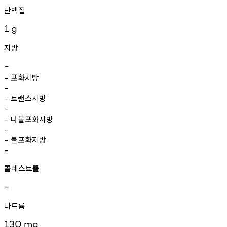
단백질
1
g
지방
-
포화지방
-
-
트랜스지방
-
-
다불포화지방
-
-
불포화지방
-
-
콜레스트롤
-
나트륨
130
mg