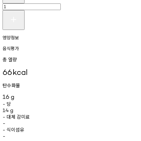
영양정보
음식평가
총 열량
66
kcal
탄수화물
16
g
당
-
14
g
대체
감미료
-
-
식이섬유
-
-