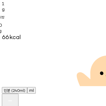
1
g
지방
0
g
66
kcal
인분
ml
(240ml)