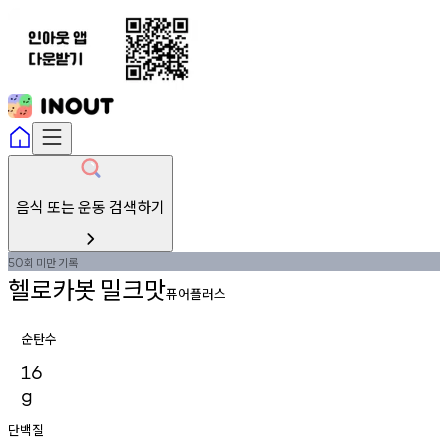
음식 또는 운동 검색하기
회
미만
기록
50
헬로카봇
밀크맛
퓨어플러스
순탄수
16
g
단백질