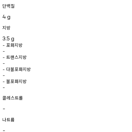
단백질
4
g
지방
3.5
g
포화지방
-
-
트랜스지방
-
-
다불포화지방
-
-
불포화지방
-
-
콜레스트롤
-
나트륨
-