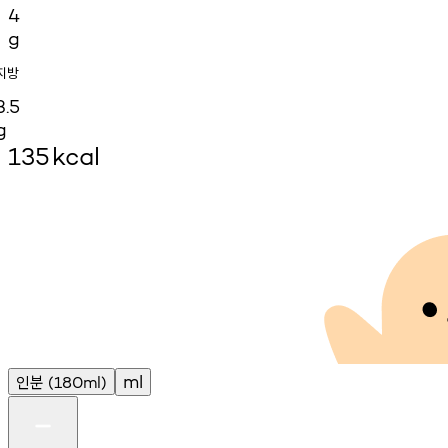
4
g
지방
3.5
g
135
kcal
인분
ml
(180ml)