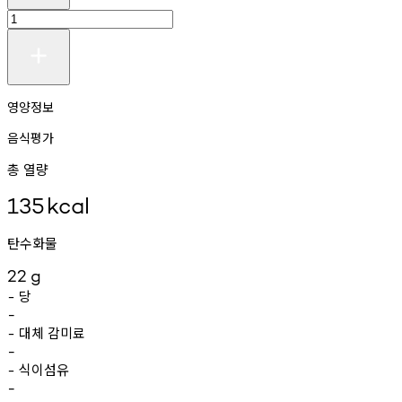
영양정보
음식평가
총 열량
135
kcal
탄수화물
22
g
당
-
-
대체
감미료
-
-
식이섬유
-
-