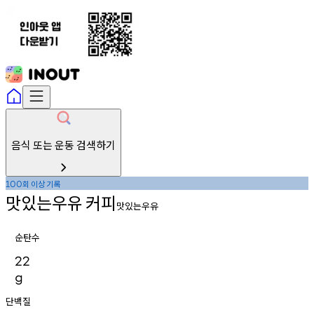
음식 또는 운동 검색하기
회
이상
기록
100
맛있는우유
커피
맛있는우유
순탄수
22
g
단백질