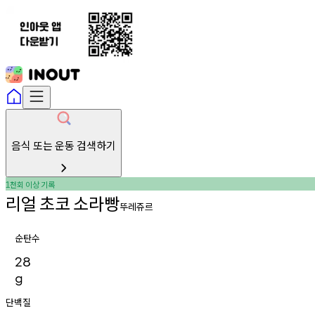
음식 또는 운동 검색하기
천회
이상
기록
1
리얼
초코
소라빵
뚜레쥬르
순탄수
28
g
단백질