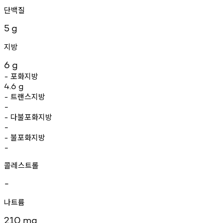
단백질
5
g
지방
6
g
포화지방
-
4.6
g
트랜스지방
-
-
다불포화지방
-
-
불포화지방
-
-
콜레스트롤
-
나트륨
210
mg