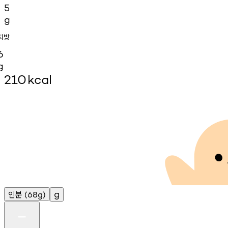
5
g
지방
6
g
210
kcal
인분
g
(68g)