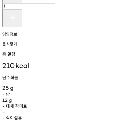
영양정보
음식평가
총 열량
210
kcal
탄수화물
28
g
당
-
12
g
대체
감미료
-
-
식이섬유
-
-