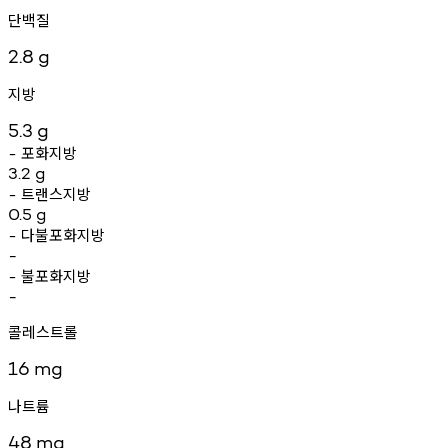
단백질
2.8
g
지방
5.3
g
포화지방
-
3.2
g
트랜스지방
-
0.5
g
다불포화지방
-
-
불포화지방
-
-
콜레스트롤
16
mg
나트륨
48
mg