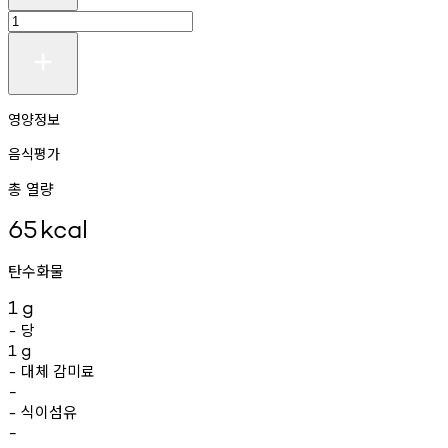
영양정보
음식평가
총 열량
65
kcal
탄수화물
1
g
당
-
1
g
대체
감미료
-
-
식이섬유
-
-