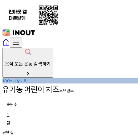
음식 또는 운동 검색하기
회
이상
기록
100
유기농
어린이
치즈
노브랜드
순탄수
1
g
단백질