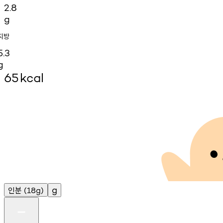
2.8
g
지방
5.3
g
65
kcal
인분
g
(18g)