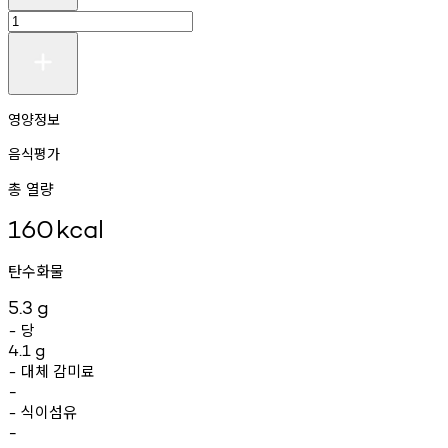
영양정보
음식평가
총 열량
160
kcal
탄수화물
5.3
g
당
-
4.1
g
대체
감미료
-
-
식이섬유
-
-