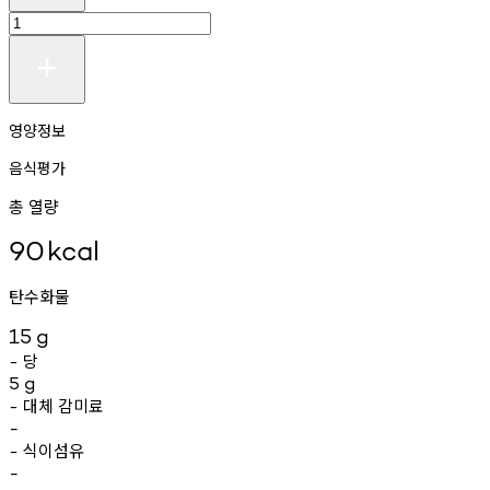
영양정보
음식평가
총 열량
90
kcal
탄수화물
15
g
당
-
5
g
대체
감미료
-
-
식이섬유
-
-