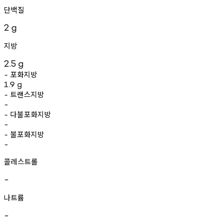
단백질
2
g
지방
2.5
g
포화지방
-
1.9
g
트랜스지방
-
-
다불포화지방
-
-
불포화지방
-
-
콜레스트롤
-
나트륨
-