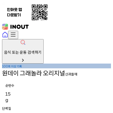
음식 또는 운동 검색하기
회
이상
기록
100
원데이
그래놀라
오리지널
산과들애
순탄수
15
g
단백질