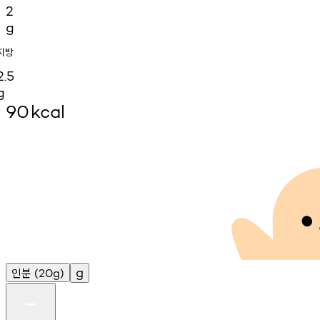
2
g
지방
2.5
g
90
kcal
인분
g
(20g)