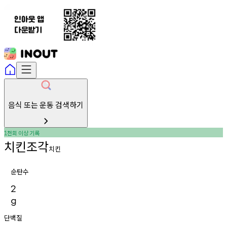
음식 또는 운동 검색하기
천회
이상
기록
1
치킨조각
치킨
순탄수
2
g
단백질