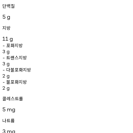
단백질
5
g
지방
11
g
포화지방
-
3
g
트랜스지방
-
3
g
다불포화지방
-
2
g
불포화지방
-
2
g
콜레스트롤
5
mg
나트륨
3
mg