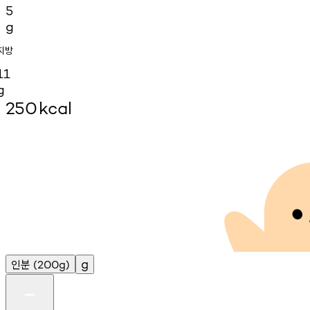
5
g
지방
11
g
250
kcal
인분
g
(200g)