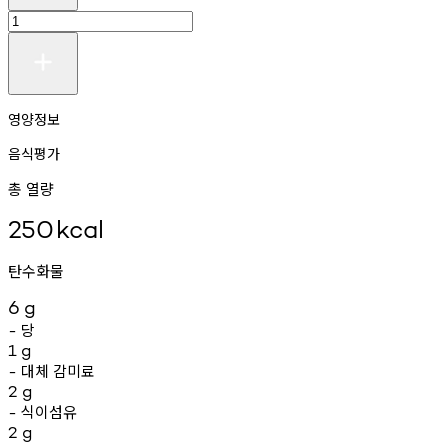
영양정보
음식평가
총 열량
250
kcal
탄수화물
6
g
당
-
1
g
대체
감미료
-
2
g
식이섬유
-
2
g