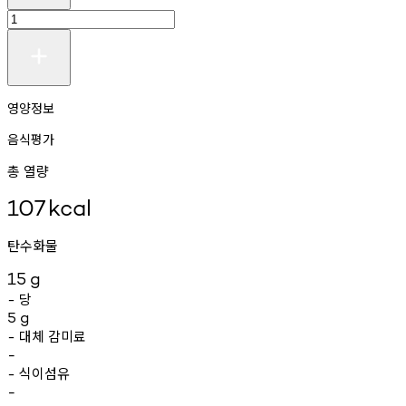
영양정보
음식평가
총 열량
107
kcal
탄수화물
15
g
당
-
5
g
대체
감미료
-
-
식이섬유
-
-