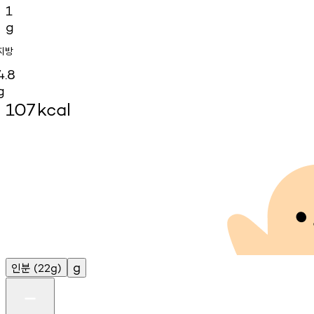
1
g
지방
4.8
g
107
kcal
인분
g
(22g)