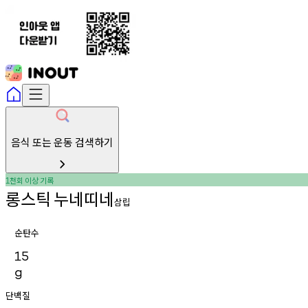
음식 또는 운동 검색하기
천회
이상
기록
1
롱스틱
누네띠네
삼립
순탄수
15
g
단백질