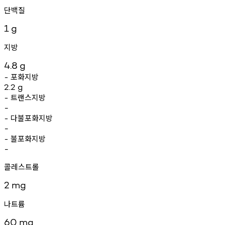
단백질
1
g
지방
4.8
g
포화지방
-
2.2
g
트랜스지방
-
-
다불포화지방
-
-
불포화지방
-
-
콜레스트롤
2
mg
나트륨
60
mg