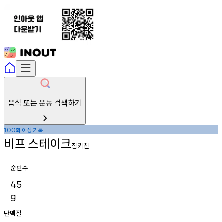
음식 또는 운동 검색하기
회
이상
기록
100
비프
스테이크
짐키친
순탄수
45
g
단백질