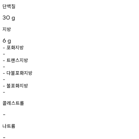
단백질
30
g
지방
6
g
포화지방
-
-
트랜스지방
-
-
다불포화지방
-
-
불포화지방
-
-
콜레스트롤
-
나트륨
-