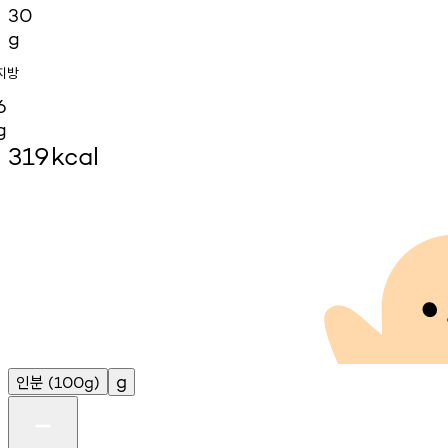
30
g
지방
6
g
319
kcal
인분
g
(100g)