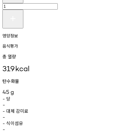
영양정보
음식평가
총 열량
319
kcal
탄수화물
45
g
당
-
-
대체
감미료
-
-
식이섬유
-
-