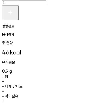
영양정보
음식평가
총 열량
46
kcal
탄수화물
0.9
g
당
-
-
대체
감미료
-
-
식이섬유
-
-