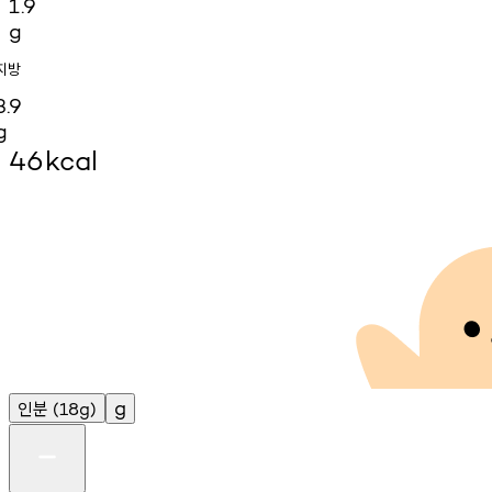
1.9
g
지방
3.9
g
46
kcal
인분
g
(18g)