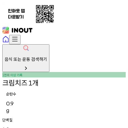
음식 또는 운동 검색하기
천회
이상
기록
1
크림치즈
개
1
순탄수
0.9
g
단백질