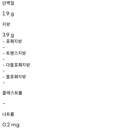
단백질
1.9
g
지방
3.9
g
포화지방
-
-
트랜스지방
-
-
다불포화지방
-
-
불포화지방
-
-
콜레스트롤
-
나트륨
0.2
mg