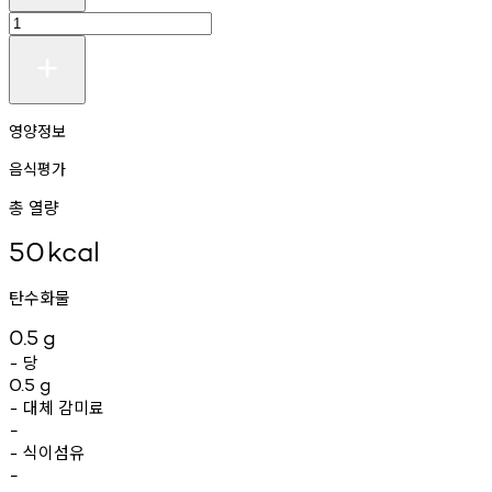
영양정보
음식평가
총 열량
50
kcal
탄수화물
0.5
g
당
-
0.5
g
대체
감미료
-
-
식이섬유
-
-