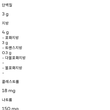
단백질
3
g
지방
4
g
포화지방
-
3
g
트랜스지방
-
0.3
g
다불포화지방
-
-
불포화지방
-
-
콜레스트롤
18
mg
나트륨
150
mg