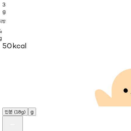
3
g
지방
4
g
50
kcal
인분
g
(18g)