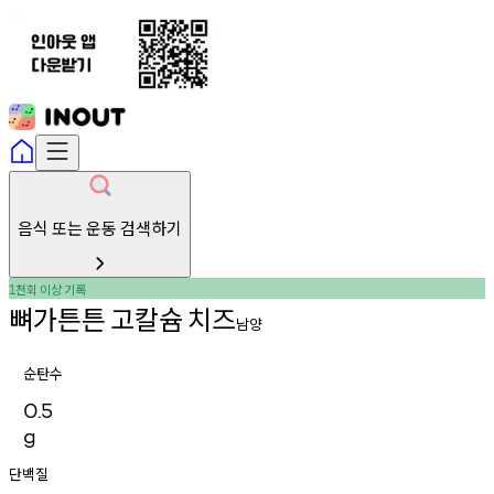
음식 또는 운동 검색하기
천회
이상
기록
1
뼈가튼튼
고칼슘
치즈
남양
순탄수
0.5
g
단백질